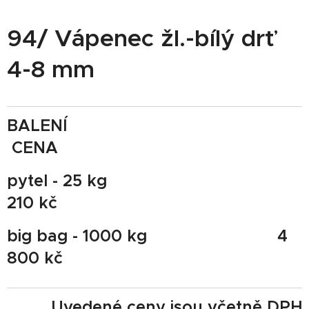
94/ Vápenec žl.-bílý drť
4-8 mm
BALENÍ
CENA
pytel - 25 kg
210 kč
big bag - 1000 kg 4
800 kč
Uvedené ceny jsou včetně DPH